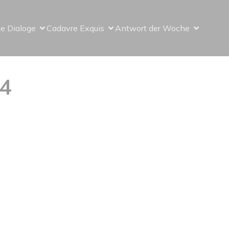
le Dialoge
Cadavre Exquis
Antwort der Woche
24